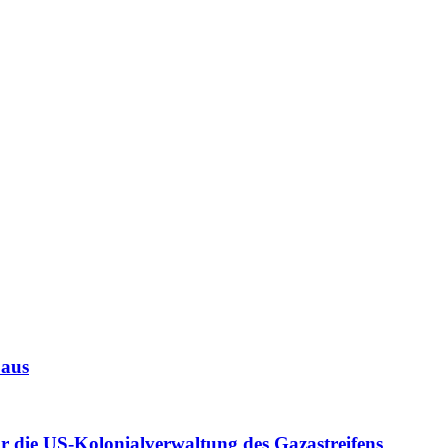
 aus
r die US-Kolonialverwaltung des Gazastreifens