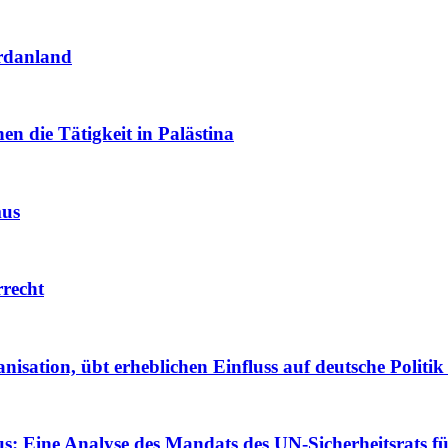
ordanland
nen die Tätigkeit in Palästina
mus
rrecht
isation, übt erheblichen Einfluss auf deutsche Politik
: Eine Analyse des Mandats des UN-Sicherheitsrats fü