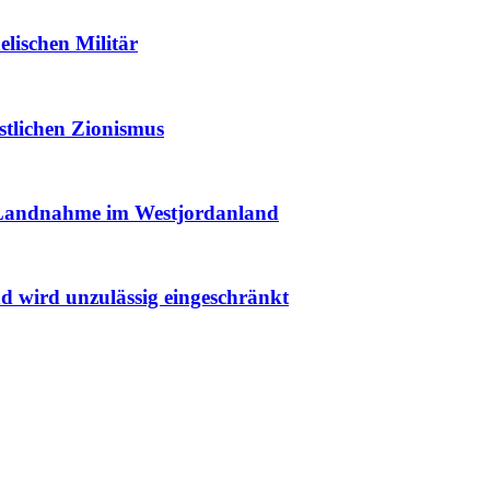
elischen Militär
istlichen Zionismus
r Landnahme im Westjordanland
nd wird unzulässig eingeschränkt