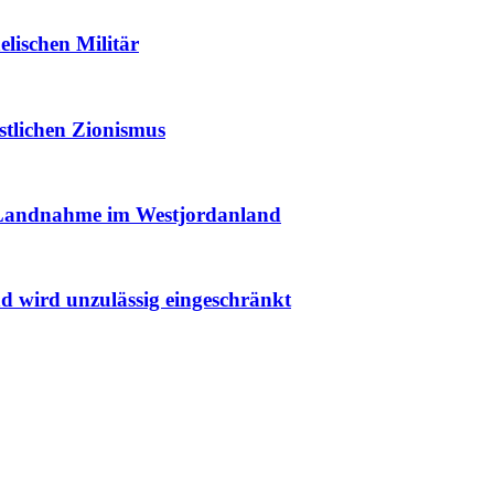
elischen Militär
istlichen Zionismus
r Landnahme im Westjordanland
nd wird unzulässig eingeschränkt