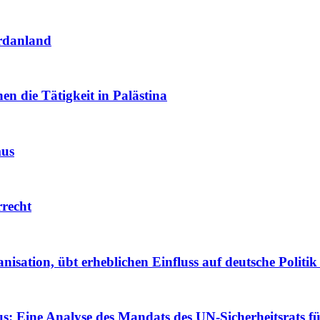
ordanland
nen die Tätigkeit in Palästina
mus
rrecht
isation, übt erheblichen Einfluss auf deutsche Politik
: Eine Analyse des Mandats des UN-Sicherheitsrats fü