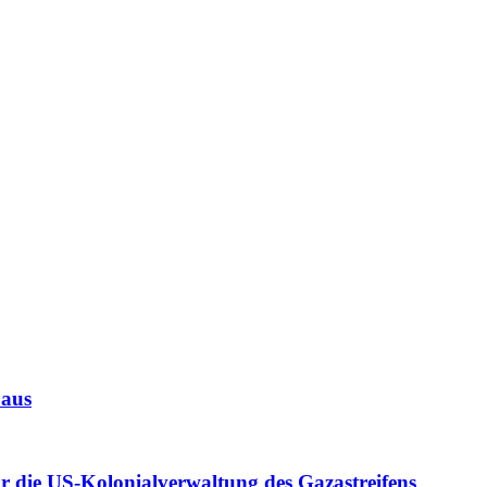
 aus
r die US-Kolonialverwaltung des Gazastreifens