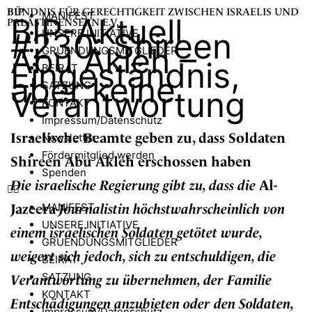
BIP
BÜNDNIS FÜR GERECHTIGKEIT ZWISCHEN ISRAELIS UND
MANIFEST
BIP-Aktuell
PALÄSTINENSERN E.V.
#230: Shireen
UNSERE INITIATIVE
Abu Akleh –
GRUENDUNGSMITGLIEDER
Eingeständnis,
BEIRAT
aber keine
SATZUNG
Verantwortung
KONTAKT
Impressum/Datenschutz
Israelische Beamte geben zu, dass Soldaten
Newsletter
Fördermitglied werden
Shireen Abu Akleh erschossen haben
Spenden
Die israelische Regierung gibt zu, dass die
Al-
Jazeera
MANIFEST
-Journalistin höchstwahrscheinlich von
UNSERE INITIATIVE
einem israelischen Soldaten getötet wurde,
GRUENDUNGSMITGLIEDER
weigert sich jedoch, sich zu entschuldigen, die
BEIRAT
SATZUNG
Verantwortung zu übernehmen, der Familie
KONTAKT
Entschädigungen anzubieten oder den Soldaten,
Impressum/Datenschutz