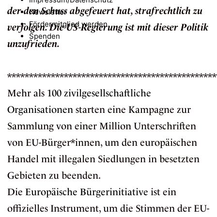
der den Schuss abgefeuert hat, strafrechtlich zu
Newsletter
Fördermitglied werden
verfolgen. Die US-Regierung ist mit dieser Politik
Spenden
unzufrieden.
************************************************
Mehr als
100 zivilgesellschaftliche
Organisationen
starten eine Kampagne zur
Sammlung von einer Million Unterschriften
von EU-Bürger*innen, um den europäischen
Handel mit illegalen Siedlungen in besetzten
Gebieten zu beenden.
Die
Europäische Bürgerinitiative
ist ein
offizielles Instrument, um die Stimmen der EU-