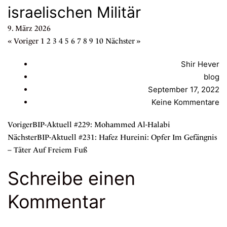
israelischen Militär
9. März 2026
« Voriger
1
2
3
4
5
6
7
8
9
10
Nächster »
Shir Hever
blog
September 17, 2022
Keine Kommentare
Voriger
BIP-Aktuell #229: Mohammed Al-Halabi
Nächster
BIP-Aktuell #231: Hafez Hureini: Opfer Im Gefängnis
– Täter Auf Freiem Fuß
Schreibe einen
Kommentar