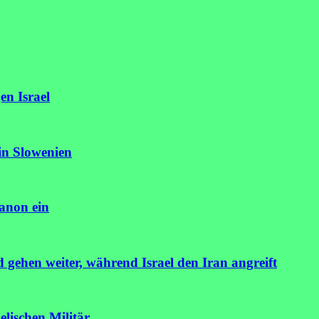
en Israel
in Slowenien
banon ein
gehen weiter, während Israel den Iran angreift
elischen Militär