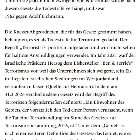
schreibt sie jedoch nicht zwingend vor. Nur einmal wurde nach
diesem Gesetz die Todesstrafe verhängt, und zwar
1962
gegen
Adolf Eichmann.
Die Knesset-Abgeordneten, die für das Gesetz gestimmt haben,
behaupten, es sei als Todesstrafe für Terroristen gedacht. Der
Begriff „Terrorist“ ist politisch aufgeladen und wird nicht selten
für haltlose Anschuldigungen verwendet. Im Jahr 2021 warf der
israelische Präsident Herzog dem Eishersteller „Ben & Jerrie’s“
Terrorismus vor, weil das Unternehmen sich weigerte, sein Eis
in illegalen israelischen Siedlungen im Westjordanland
verkaufen zu lassen (Quelle auf
Hebräisch
). In dem am
31.3.2026 verabschiedeten Gesetz wird der Begriff des
Terroristen folgendermaßen definiert: „Ein Einwohner des
Gebiets, der vorsätzlich den Tod einer Person verursacht, wenn
die Tat eine Terrorhandlung im Sinne des Gesetzes zur
Terrorismusbekämpfung, 2016, ist.“ Unter dem „Gebiet“ ist
nach einer weiteren Definition des Gesetzes das Gebiet, wie es