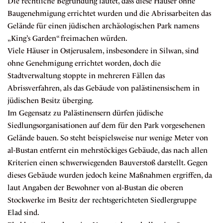
Die rechtliche Begründung lautet, dass diese Häuser ohne
Baugenehmigung errichtet wurden und die Abrissarbeiten das
Gelände für einen jüdischen archäologischen Park namens
„King’s Garden“ freimachen würden.
Viele Häuser in Ostjerusalem, insbesondere in Silwan, sind
ohne Genehmigung errichtet worden, doch die
Stadtverwaltung stoppte in mehreren Fällen das
Abrissverfahren, als das Gebäude von palästinensischem in
jüdischen Besitz überging.
Im Gegensatz zu Palästinensern dürfen jüdische
Siedlungsorganisationen auf dem für den Park vorgesehenen
Gelände bauen. So steht beispielsweise nur wenige Meter von
al-Bustan entfernt ein mehrstöckiges Gebäude, das nach allen
Kriterien einen schwerwiegenden Bauverstoß darstellt. Gegen
dieses Gebäude wurden jedoch keine Maßnahmen ergriffen, da
laut Angaben der Bewohner von al-Bustan die oberen
Stockwerke im Besitz der
rechtsgerichteten Siedlergruppe
Elad
sind.