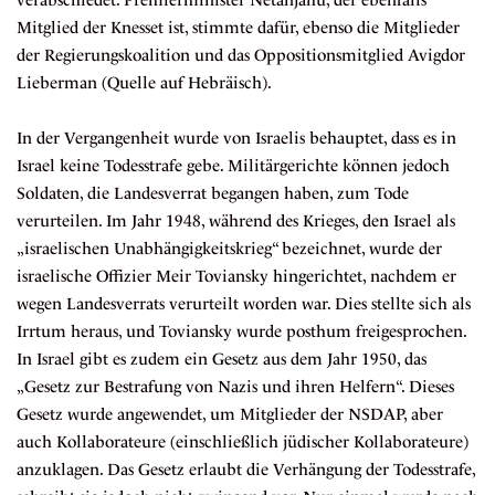
verabschiedet. Premierminister Netanjahu, der ebenfalls
Mitglied der Knesset ist, stimmte dafür, ebenso die Mitglieder
der Regierungskoalition und das Oppositionsmitglied Avigdor
Lieberman (Quelle auf
Hebräisch
).
In der Vergangenheit wurde von Israelis
behauptet
, dass es in
Israel keine Todesstrafe gebe. Militärgerichte können jedoch
Soldaten, die Landesverrat begangen haben, zum Tode
verurteilen. Im Jahr 1948, während des Krieges, den Israel als
„israelischen Unabhängigkeitskrieg“ bezeichnet, wurde der
israelische Offizier Meir Toviansky
hingerichtet
, nachdem er
wegen Landesverrats verurteilt worden war. Dies stellte sich als
Irrtum heraus, und Toviansky wurde posthum freigesprochen.
In Israel gibt es zudem ein
Gesetz
aus dem Jahr 1950, das
„Gesetz zur Bestrafung von Nazis und ihren Helfern“. Dieses
Gesetz wurde angewendet, um Mitglieder der NSDAP, aber
auch Kollaborateure (einschließlich jüdischer Kollaborateure)
anzuklagen. Das Gesetz erlaubt die Verhängung der Todesstrafe,