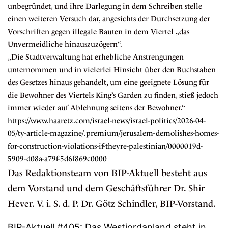
unbegründet, und ihre Darlegung in dem Schreiben stelle
einen weiteren Versuch dar, angesichts der Durchsetzung der
Vorschriften gegen illegale Bauten in dem Viertel „das
Unvermeidliche hinauszuzögern“.
„Die Stadtverwaltung hat erhebliche Anstrengungen
unternommen und in vielerlei Hinsicht über den Buchstaben
des Gesetzes hinaus gehandelt, um eine geeignete Lösung für
die Bewohner des Viertels King’s Garden zu finden, stieß jedoch
immer wieder auf Ablehnung seitens der Bewohner.“
https://www.haaretz.com/israel-news/israel-politics/2026-04-
05/ty-article-magazine/.premium/jerusalem-demolishes-homes-
for-construction-violations-if-theyre-palestinian/0000019d-
5909-d08a-a79f-5d6f869c0000
Das Redaktionsteam von BIP-Aktuell besteht aus
dem Vorstand und dem Geschäftsführer Dr. Shir
Hever. V. i. S. d. P. Dr. Götz Schindler, BIP-Vorstand.
BIP-Aktuell #405: Das Westjordanland steht in