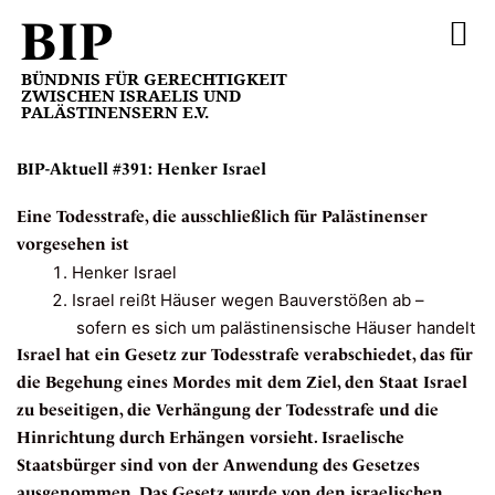
BIP
FÖRDERMITGLIED WE
BÜNDNIS FÜR GERECHTIGKEIT
ZWISCHEN ISRAELIS UND
PALÄSTINENSERN E.V.
BIP-Aktuell #391: Henker Israel
Eine Todesstrafe, die ausschließlich für Palästinenser
vorgesehen ist
Henker Israel
Israel reißt Häuser wegen Bauverstößen ab –
sofern es sich um palästinensische Häuser handelt
Israel hat ein Gesetz zur Todesstrafe verabschiedet, das für
die Begehung eines Mordes mit dem Ziel, den Staat Israel
zu beseitigen, die Verhängung der Todesstrafe und die
Hinrichtung durch Erhängen vorsieht. Israelische
Staatsbürger sind von der Anwendung des Gesetzes
ausgenommen. Das Gesetz wurde von den israelischen