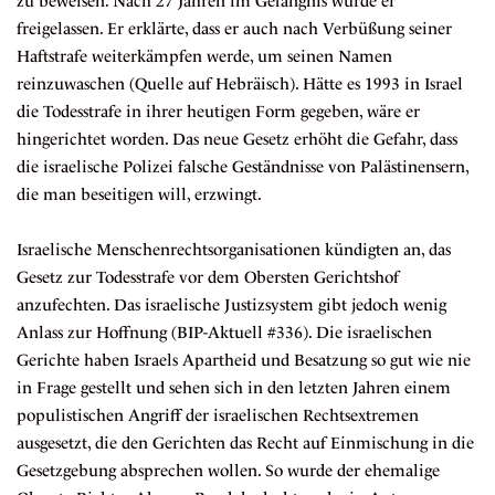
zu beweisen. Nach 27 Jahren im Gefängnis wurde er
freigelassen. Er erklärte, dass er auch nach Verbüßung seiner
Haftstrafe weiterkämpfen werde, um seinen Namen
reinzuwaschen (Quelle auf
Hebräisch
). Hätte es 1993 in Israel
die Todesstrafe in ihrer heutigen Form gegeben, wäre er
hingerichtet worden. Das neue Gesetz erhöht die Gefahr, dass
die israelische Polizei falsche Geständnisse von Palästinensern,
die man beseitigen will, erzwingt.
Israelische Menschenrechtsorganisationen
kündigten
an, das
Gesetz zur Todesstrafe vor dem Obersten Gerichtshof
anzufechten. Das israelische Justizsystem gibt jedoch wenig
Anlass zur Hoffnung (
BIP-Aktuell #336
). Die israelischen
Gerichte haben Israels Apartheid und Besatzung so gut wie nie
in Frage gestellt und sehen sich in den letzten Jahren einem
populistischen
Angriff
der israelischen Rechtsextremen
ausgesetzt, die den Gerichten das Recht auf Einmischung in die
Gesetzgebung absprechen wollen. So wurde der ehemalige