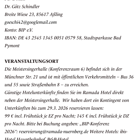
Dr. Götz Schindler
Breite Wiese 23, 85617 Aßling
goeschi42@googlemail.com
Konto: BIP e.V.
IBAN: DE 43 2545 1345 0051 0579 58, Stadtsparkasse Bad
Pymont
VERANSTALTUNGSORT
Die Meistersingerhalle (Konferenzraum 6) befindet sich in der
Münchner Str. 21 und ist mit öffentlichen Verkehrsmitteln – Bus 36
und 55 sowie Straßenbahn 8 – zu erreichen.
Günstige Hotelunterkünfte finden Sie im Ramada Hotel direkt
neben der Meistersingerhalle. Wir haben dort ein Kontingent von
Unterkünften bis zum 29.3. 2026 reservieren lassen:
99 € incl. Frühstück je EZ pro Nacht; 145 € incl. Frühstück je DZ
pro Nacht. Bitte bei Buchung angeben:
„BIP-Konferenz
2026“:
reservierung@ramada-nuernberg.de
Weitere Hotels: ibis-
Hotel Hauptbahnhof, B&B-Hotel