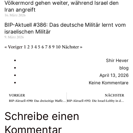
Völkermord gehen weiter, während Israel den
Iran angreift
16. März 2026
BIP-Aktuell #386: Das deutsche Militär lernt vom
israelischen Militär
9. März 2026
« Voriger
1
2
3
4
5
6
7
8
9
10
Nächster »
Shir Hever
blog
April 13, 2026
Keine Kommentare
VORIGER
NÄCHSTER
BIP-Aktuell #390: Das dreiseitige Waffenembargo gegen Israel
BIP-Aktuell #392: Die Israel-Lobby in den USA
Schreibe einen
Kommentar