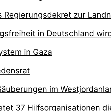
hes Regierungsdekret zur Lan
gsfreiheit in Deutschland wir
system in Gaza
edensrat
 Säuberungen im Westjordanla
etet 37 Hilfsorganisationen die