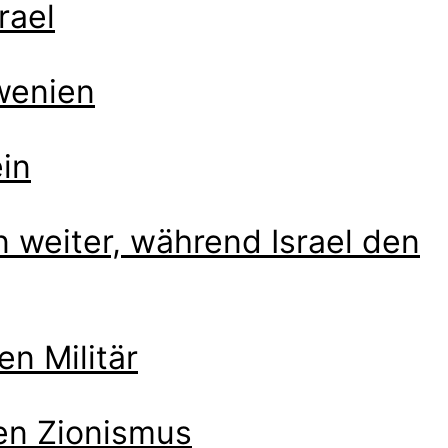
rael
wenien
ein
 weiter, während Israel den
en Militär
hen Zionismus