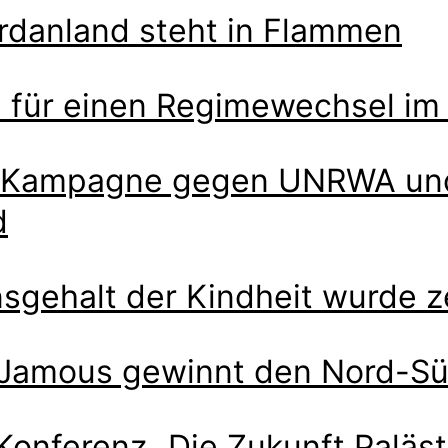
ordanland steht in Flammen
n für einen Regimewechsel im 
he Kampagne gegen UNRWA und
d
sgehalt der Kindheit wurde ze
 Jamous gewinnt den Nord-Sü
Konferenz „Die Zukunft Paläst