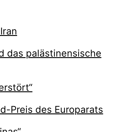
Iran
 das palästinensische
rstört“
d-Preis des Europarats
inas“