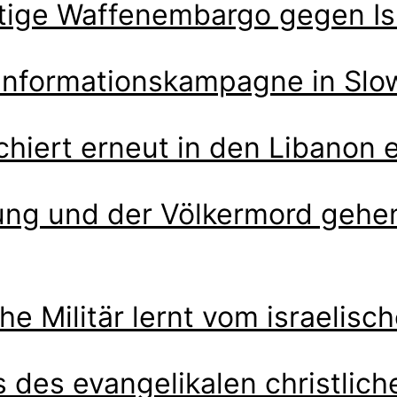
itige Waffenembargo gegen Is
sinformationskampagne in Slo
chiert erneut in den Libanon 
ung und der Völkermord gehen
e Militär lernt vom israelisch
s des evangelikalen christlic