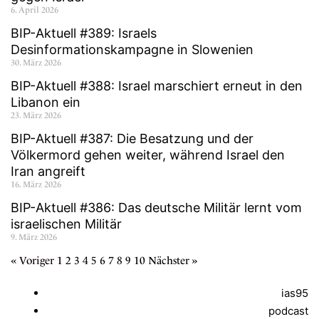
6. April 2026
BIP-Aktuell #389: Israels
Desinformationskampagne in Slowenien
30. März 2026
BIP-Aktuell #388: Israel marschiert erneut in den
Libanon ein
23. März 2026
BIP-Aktuell #387: Die Besatzung und der
Völkermord gehen weiter, während Israel den
Iran angreift
16. März 2026
BIP-Aktuell #386: Das deutsche Militär lernt vom
israelischen Militär
9. März 2026
« Voriger
1
2
3
4
5
6
7
8
9
10
Nächster »
ias95
podcast