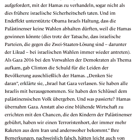
aufgefordert, mit der Hamas zu verhandeln, sogar nicht als
dies
frühere israelische Sicherheitschefs taten
. Und im
Endeffekt unterstützte Obama Israels Haltung, dass die
Palästinenser keine Wahlen abhalten dürften, weil die Hamas
gewinnen könnte (dies trotz der Tatsache, dass israelische
Parteien, die gegen die Zwei-Staaten-Lösung sind – darunter
der
Likud
– bei israelischen Wahlen immer wieder antreten).
Als Gaza 2016 bei den Vorwahlen der Demokraten als Thema
aufkam, gab Clinton die Schuld für die Leiden der
Bevölkerung ausschließlich der Hamas. „Denken Sie
daran“,
erklärte sie
, „Israel hat Gaza verlassen. Sie haben alle
Israelis mit herausgenommen. Sie haben den Schlüssel dem
palästinensischen Volk übergeben. Und was passierte? Hamas
übernahm Gaza. Anstatt also eine blühende Wirtschaft zu
errichten mit den Chancen, die den Kindern der Palästinenser
gebührt, haben wir einen Terroristenhort, der immer mehr
Raketen aus dem Iran und anderswoher bekommt.“ Ihre
Bemerkungen,
nachweislich falsch
, hätten leicht auch von