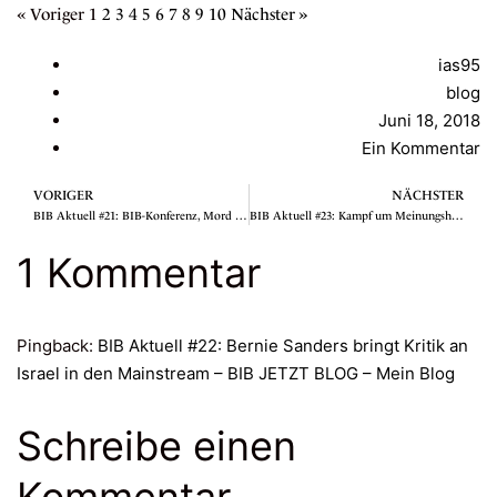
« Voriger
1
2
3
4
5
6
7
8
9
10
Nächster »
ias95
blog
Juni 18, 2018
Ein Kommentar
VORIGER
NÄCHSTER
BIB Aktuell #21: BIB-Konferenz, Mord und Narreteien
BIB Aktuell #23: Kampf um Meinungshoheit
1 Kommentar
Pingback:
BIB Aktuell #22: Bernie Sanders bringt Kritik an
Israel in den Mainstream – BIB JETZT BLOG – Mein Blog
Schreibe einen